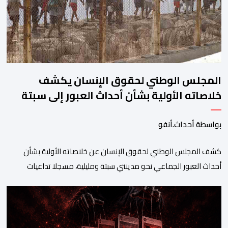
المجلس الوطني لحقوق الإنسان يكشف
خلاصاته الأولية بشأن أحداث العبور إلى سبتة
ومليلية
بواسطة أحداث.أنفو
كشف المجلس الوطني لحقوق الإنسان عن خلاصاته الأولية بشأن
أحداث العبور الجماعي نحو مدينتي سبتة ومليلية، مسجلا تداعيات
وصفها بـ”الخطيرة” على عدد من الحقوق الأساسية، في مقدمتها
الحق في الحياة والسلامة الجسدية وحقوق الأطفال والحقوق
المرتبطة بالهجرة. وأوضح المجلس، في بلاغ له، أنه اعتمد في تتبعه
للأحداث على الرصد الميداني والرقمي والاستماع إلى شهادات عدد […]