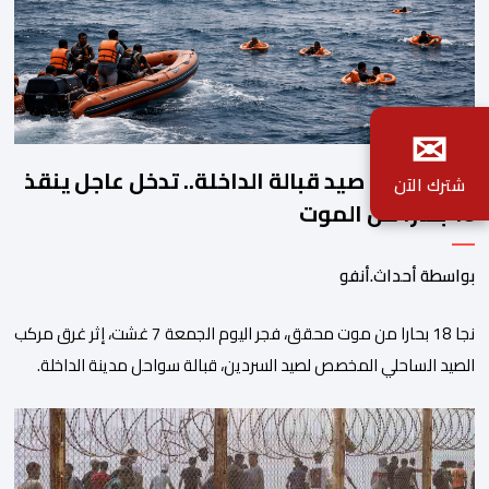
✉
غرق مركب صيد قبالة الداخلة.. تدخل عاجل ينقذ
شترك الآن
18 بحارا من الموت
بواسطة أحداث.أنفو
نجا 18 بحارا من موت محقق، فجر اليوم الجمعة 7 غشت، إثر غرق مركب
الصيد الساحلي المخصص لصيد السردين، قبالة سواحل مدينة الداخلة.
ووفق المعطيات المتوفرة، فإن الحادث وقع بعدما تسربت كميات
كبيرة من المياه إلى داخل المركب أثناء مزاولته نشاط الصيد البحري، قبل
أن تتفاقم الوضعية وينتهي الأمر بغرقه، ما استنفر عدداً من مراكب […]