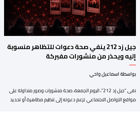
جيل زد 212 ينفي صحة دعوات للتظاهر منسوبة
إليه ويحذر من منشورات مفبركة
بواسطة اسماعيل واحي
نفى “جيل زد 212”، اليوم الجمعة، صحة منشورات وصور متداولة على
مواقع التواصل الاجتماعي تزعم دعوته إلى تنظيم مظاهرة أو تحديد
موعد للنزول إلى الشارع، مؤكداً أنها “مفبركة” ولا تمت بصلة إلى
القنوات الرسمية للمجموعة. وقال “جيل زد 212”، في بلاغ توضيحي، إنه
لم يصدر عن إدارته أو عن السيرفر الرسمي أي إعلان أو تنسيق […]