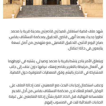
شهد ملف قضية استغلال تلميذتين قاصرتين بمدينة قرية با محمد
تطورا جديدا، بعدما أنهى قاضي التحقيق بمحكمة الاستئناف بفاس،
صباح اليوم الاثنين، التحقيق التفصيلي مع متهمين من أصل تسعة
يتابعون في حالة اعتقال.
ويتعلق الأمر بتاجر ينشط بقرية با محمد وصيدلي، يشتبه في تورطهما
في أفعال مرتبطة بالتغرير بقاصر وهتك عرضها دون عنف، إلى جانب
المشاركة في الاتجار بالبشر، وفق المعطيات المتوفرة حول القضية.
وعقب استكمال إجراءات البحث مع المعنيين، تمت إحالة الملف على
الوكيل العام للملك لدى محكمة الاستئناف بفاس من أجل تقديم
ملتمساته النهائية، قبل اتخاذ القرار بشأن إحالة المتابعين على غرفة
الجنايات الابتدائية للبت في المنسوب إليهم.