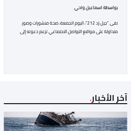
بواسطة اسماعيل واحي
نفى “جيل زد 212”، اليوم الجمعة، صحة منشورات وصور
متداولة على مواقع التواصل الاجتماعي تزعم دعوته إلى
تنظيم مظاهرة أو تحديد موعد للنزول إلى الشارع، مؤكداً أنها
“مفبركة” ولا تمت بصلة إلى القنوات الرسمية للمجموعة.
وقال “جيل زد 212”، في بلاغ توضيحي، إنه لم يصدر عن إدارته
أو عن السيرفر الرسمي أي إعلان أو تنسيق […]
آخر الأخبار