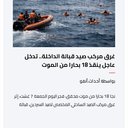
غرق مركب صيد قبالة الداخلة.. تدخل
عاجل ينقذ 18 بحارا من الموت
بواسطة أحداث.أنفو
نجا 18 بحارا من موت محقق، فجر اليوم الجمعة 7 غشت، إثر
غرق مركب الصيد الساحلي المخصص لصيد السردين، قبالة
سواحل مدينة الداخلة. ووفق المعطيات المتوفرة، فإن
الحادث وقع بعدما تسربت كميات كبيرة من المياه إلى داخل