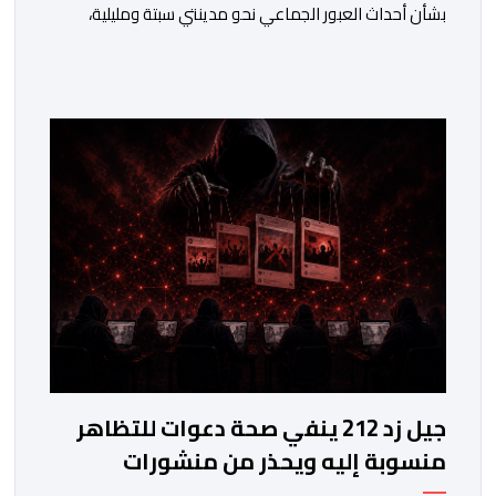
بشأن أحداث العبور الجماعي نحو مدينتي سبتة ومليلية،
مسجلا تداعيات وصفها بـ”الخطيرة” على عدد من الحقوق
الأساسية، في مقدمتها الحق في الحياة والسلامة الجسدية
وحقوق الأطفال والحقوق المرتبطة بالهجرة. وأوضح
المجلس، في بلاغ له، أنه اعتمد في تتبعه للأحداث على الرصد
الميداني والرقمي والاستماع إلى شهادات عدد […]
جيل زد 212 ينفي صحة دعوات للتظاهر
منسوبة إليه ويحذر من منشورات
مفبركة