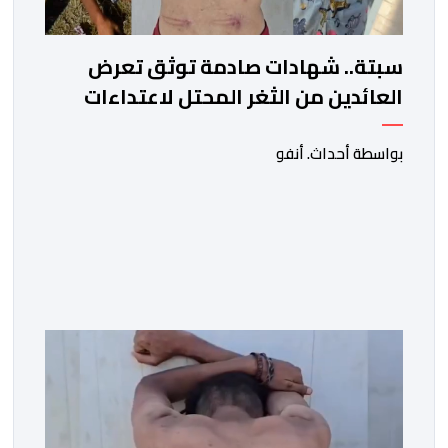
سبتة.. شهادات صادمة توثق تعرض
العائدين من الثغر المحتل لاعتداءات
جسيمة من قبل الحرس المدني
الاسباني
بواسطة أحداث. أنفو