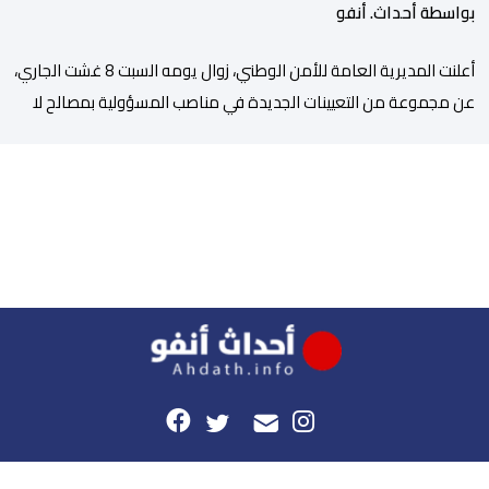
بواسطة أحداث. أنفو
أعلنت المديرية العامة للأمن الوطني، زوال يومه السبت 8 غشت الجاري،
عن مجموعة من التعيينات الجديدة في مناصب المسؤولية بمصالح لا
ممركزة للأمن الوطني بمدن الناظور ومراكش وأكادير وتيكيوين
والعروي وأسفي ووجدة والعيون والدار البيضاء وبني ملال وابن جرير
وطنجة وأصيلة، وذلك في إطار دينامية داخلية تهدف لضخ دماء جديدة
والاستعانة بكفاءات أمنية شابة ومتمرسة، […]
هذا الموقع
راسلونا