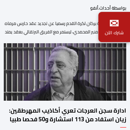
بواسطة أحداث.أنفو
✉
​أعلن نادي نهضة بركان لكرة القدم رسميا عن تجديد عقد حارس مرماه
الدولي المغربي منير المحمدي، ليستمر مع الفريق البرتقالي بعقد يمتد
شترك الآن
حتى صيف عام 2028. ​وجاء هذا الإعلان عبر الحسابات الرسمية للنادي
على منصات التواصل الاجتماعي، مصحوبا بعبارة “الرحلة مستمرة”، في
إشارة إلى رغبة الإدارة في الحفاظ على ركائز الفريق والتعزيز من
استقراره الفني […]
ادارة سجن العرجات تعري أكاذيب المهرطقين:
زيان استفاد من 113 استشارة و50 فحصا طبيا