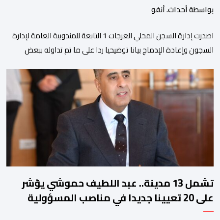
بواسطة أحداث. أنفو
اصدرت إدارة السجن المحلي العرجات 1 التابعة للمندوبية العامة لإدارة
السجون وإعادة الإدماج بيانا توضيحيا ردا على ما تم تداوله ببعض
الجرائد والمواقع الالكترونية بخصوص الوضعية الصحية للسجين محمد
زيان، المعتقل بالمؤسسة ذاتها، وذلك لتنوير الرأي العام بالحقائق
والمعطيات الدقيقة.واوضحت إدارة المؤسسة السجنية أن المعني
بالأمر يستفيد منذ إيداعه من تتبع طبي منتظم ومستمر وفقا […]
تشمل 13 مدينة.. عبد اللطيف حموشي يؤشر
على 20 تعيينا جديدا في مناصب المسؤولية
بمصالح الأمن الوطني