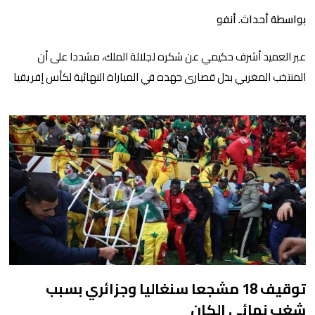
بواسطة أحداث. أنفو
عبر العميد أشرف حكيمي عن شكره لجلالة الملك، مشددا على أن
المنتخب المغربي بذل قصارى جهده في المباراة النهائية لكأس إفريقيا
2025. جاء ذلك خلال تصريحات صحفية، عقب استقبالهم، بتعليمات
سامية من جلالة الملك، من طرف صاحب السمو الملكي الأمير مولاي
رشيد، أمس الإثنين بالرباط. وقال نجم باريس سان جيرمان إنه فخور
بجميع اللاعبين الذي […]
توقيف 18 مشجعا سنغاليا وجزائري بسبب
شغب نهائي الكان