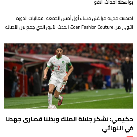
بواسطة أحداث. أنفو
احتضنت مدينة مراكش مساء أول أمس الجمعة ، فعاليات الدورة
الأولى من Eden Fashion Couture، الحدث الأنيق الذي جمع بين الأصالة
المغربية والرؤية العصرية للأزياء. وقد شكل هذا الموعد الفني منصة
استثنائية لتلاقي مصممات القفطان المغربي و”النّقّافات” القادمات
من فرنسا وبلجيكا، اللواتي حللن بالمغرب خصيصا لعرض إبداعاتهن أمام
جمهور مغربي ودولي. افتُتحت الأمسية بعرض مميز […]
حكيمي: نشكر جلالة الملك وبذلنا قصارى جهدنا
في النهائي