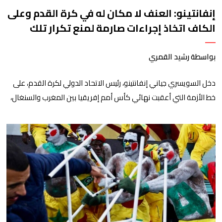
إنفانتينو: العنف لا مكان له في كرة القدم وعلى
الكاف اتخاذ إجراءات صارمة لمنع تكرار تلك
المشاهد القبيحة
بواسطة رشيد القمري
دخل السويسري جياني إنفانتينو، رئيس الاتحاد الدولي لكرة القدم، على
خط الأزمة التي أعقبت نهائي كأس أمم إفريقيا بين المغرب والسنغال،
موجها انتقادات لاذعة للأحداث التي شهدتها أرضية الملعب والمدرجات،
واصفاً إياها بالخارجة عن نص الروح الرياضية. ​وأبدى إنفانتينو استياءه
الشديد من السلوكيات التي صدرت عن بعض المشجعين، بالإضافة إلى
تورط عدد من لاعبي المنتخب […]