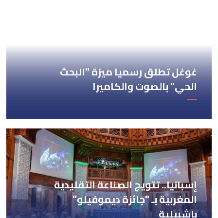
غوغل تطلق رسميا ميزة "البحث
الحي" بالصوت والكاميرا
إسبانيا.. تتويج الصناعة التقليدية
المغربية بـ "جائزة ديموفيلو"
بإشبيلية