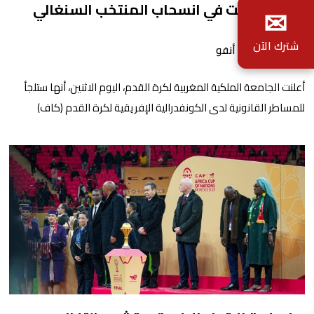
والفيفا للبت في انسحاب المنتخب السنغالي
✉
شترك الآن
بواسطة أحداث. أنفو
أعلنت الجامعة الملكية المغربية لكرة القدم، اليوم الاثنين، أنها ستلجأ
للمساطر القانونية لدى الكونفدرالية الإفريقية لكرة القدم (كاف)
والاتحاد الدولي لكرة القدم (فيفا) “للبت في انسحاب المنتخب السنغالي
من ملعب المباراة النهائية أمام المنتخب المغربي. وأوضحت الجامعة
الملكية المغربية لكرة القدم، في بلاغ نشرته على موقعها الرسمي، أن
اللجوء إلى ال(كاف) و ال(فيفا ) يأتي، […]