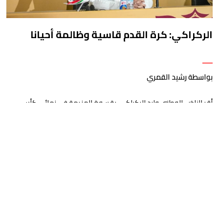
الركراكي: كرة القدم قاسية وظالمة أحيانا
بواسطة رشيد القمري
أقر الناخب الوطني وليد الركراكي، بقسوة الهزيمة في نهائي كأس
إفريقيا أمام السنغال، مشيرا إلى أن الأسود كانوا على بعد دقيقة من
تحقيق اللقب القاري، قبل أن تتغير مجريات اللقاء وتضيع فرصة العمر
بضياع ضربة جزاء في الأنفاس الأخيرة. وقال الركراكي إن كرة القدم
قاسية وظالمة أحيانا، مضيفا أن المنتخب قدم مباراة متوازنة على
مستوى […]