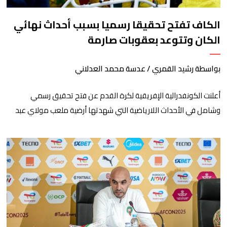
الكاف تفتح تحقيقا رسميا بسبب أحداث نهائي
الكان وتتوعد بعقوبات صارمة
بواسطة رشيد القمري / عدسة محمد العدلاني
أعلنت الكونفدرالية الإفريقية لكرة القدم عن فتح تحقيق رسمي
وشامل في الأحداث اللارياضية التي شهدتها أرضية ملعب مولاي عبد
الله بالرباط، عقب صافرة نهاية مباراة نهائي كأس أمم إفريقيا 2025
بين المنتخبين المغربي والسنغالي، مؤكدة عزمها على اتخاذ عقوبات
صارمة ضد المتورطين.​وكانت المباراة الختامية قد انتهت بفوز المنتخب
السنغالي بهدف نظيف، ليحرز “أسود التيرانغا” اللقب […]