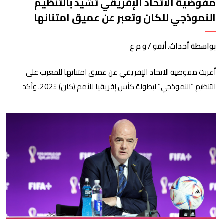
مفوضية الاتحاد الإفريقي تشيد بالتنظيم
النموذجي للكان وتعبر عن عميق امتنانها
لجلالة الملك
بواسطة أحداث. أنفو / و م ع
أعربت مفوضية الاتحاد الإفريقي عن عميق امتنانها للمغرب على
التنظيم “النموذجي” لبطولة كأس إفريقيا للأمم (كان) 2025. وأكد
رئيس مفوضية الاتحاد الإفريقي، محمود علي يوسف، في بيان، “عميق
امتنان المفوضية لجلالة الملك، ولحكومة وشعب المملكة المغربية”
على التنظيم “النموذجي” لهذه البطولة. كما أشاد علي يوسف بحفاوة
الاستقبال التي وفرها المغرب، وبالاحترافية التي أبانت عنها المملكة
[…]