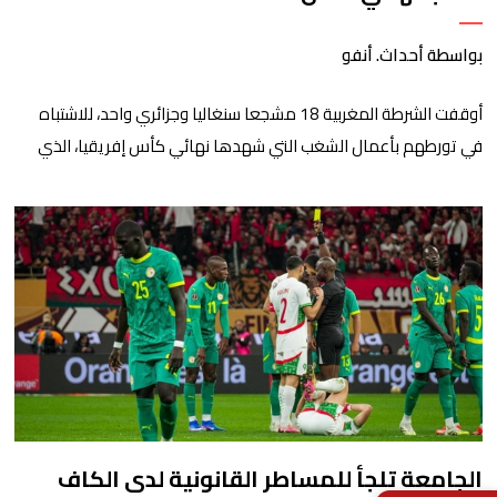
بواسطة أحداث. أنفو
أوقفت الشرطة المغربية 18 مشجعا سنغاليا وجزائري واحد، للاشتباه
في تورطهم بأعمال الشغب التي شهدها نهائي كأس إفريقيا، الذي
جمع بين المنتخب الوطني المغربي ونظيره السنغالي على أرضية
المجمع الرياضي الأمير مولاي عبد الله بالرباط. وأكدت مصادر قضائية
مغربية لوكالة الأنباء الفرنسية، أنه تم وضع المشجعين السنغاليين رهن
الحراسة النظرية، بتعليمات من النيابة العامة بمحكمة […]
الجامعة تلجأ للمساطر القانونية لدى الكاف